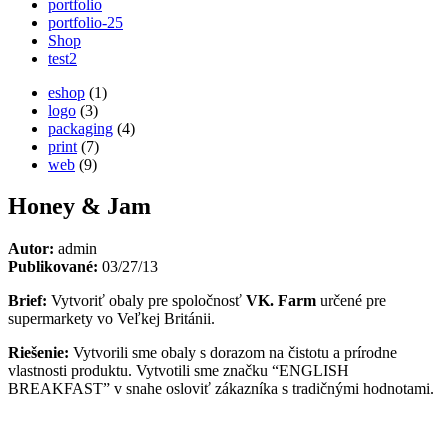
portfolio
portfolio-25
Shop
test2
eshop
(1)
logo
(3)
packaging
(4)
print
(7)
web
(9)
Honey & Jam
Autor:
admin
Publikované:
03/27/13
Brief:
Vytvoriť obaly pre spoločnosť
VK. Farm
určené pre
supermarkety vo Veľkej Británii.
Riešenie:
Vytvorili sme obaly s dorazom na čistotu a prírodne
vlastnosti produktu. Vytvotili sme značku “ENGLISH
BREAKFAST” v snahe osloviť zákazníka s tradičnými hodnotami.