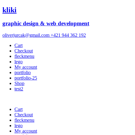
kliki
graphic design & web development
oliverjurcak@gmail.com
+421 944 362 192
Cart
Checkout
fleckmenu
lego
My account
portfolio
portfolio-25
Shop
test2
Cart
Checkout
fleckmenu
lego
My account